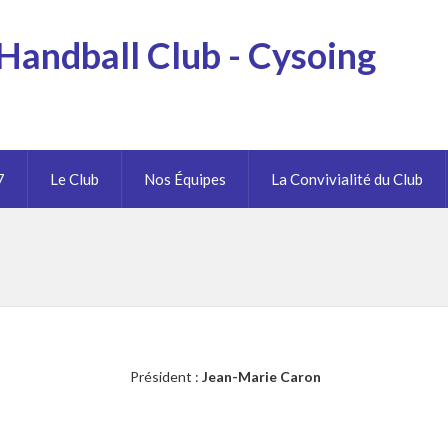
Handball Club - Cysoing
7
Le Club
Nos Équipes
La Convivialité du Club
Président :
Jean-Marie Caron